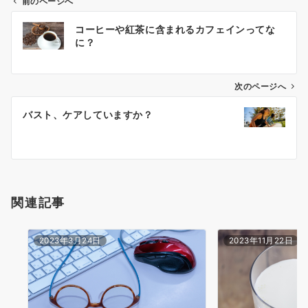
前のページへ
投
コーヒーや紅茶に含まれるカフェインってな
稿
に？
ナ
ビ
ゲ
次のページへ
ー
バスト、ケアしていますか？
シ
ョ
ン
関連記事
2023年3月24日
2023年11月22日